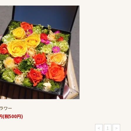
フラワー
0円(税500円)
<
1
>